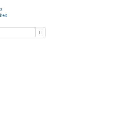
tz
heit