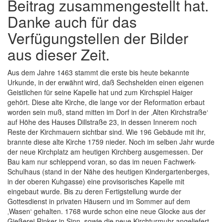
Beitrag zusammengestellt hat.
Danke auch für das
Verfügungstellen der Bilder
aus dieser Zeit.
Aus dem Jahre 1463 stammt die erste bis heute bekannte
Urkunde, in der erwähnt wird, daß Sechshelden einen eigenen
Geistlichen für seine Kapelle hat und zum Kirchspiel Haiger
gehört. Diese alte Kirche, die lange vor der Reformation erbaut
worden sein muß, stand mitten im Dorf in der ‚Alten Kirchstraße‘
auf Höhe des Hauses Dillstraße 23, in dessen Innerem noch
Reste der Kirchmauern sichtbar sind. Wie 196 Gebäude mit ihr,
brannte diese alte Kirche 1759 nieder. Noch im selben Jahr wurde
der neue Kirchplatz am heutigen Kirchberg ausgemessen. Der
Bau kam nur schleppend voran, so das im neuen Fachwerk-
Schulhaus (stand in der Nähe des heutigen Kindergartenberges,
in der oberen Kuhgasse) eine provisorisches Kapelle mit
eingebaut wurde. Bis zu deren Fertigstellung wurde der
Gottesdienst in privaten Häusern und im Sommer auf dem
‚Wasen‘ gehalten. 1768 wurde schon eine neue Glocke aus der
Gießerei Rinker in Sinn, sowie die neue Kirchturmuhr angeliefert,