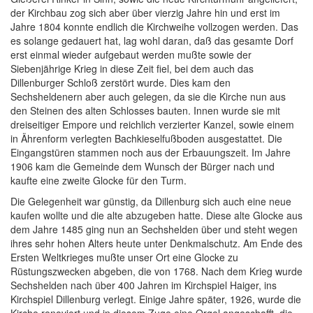
der Kirchbau zog sich aber über vierzig Jahre hin und erst im
Jahre 1804 konnte endlich die Kirchweihe vollzogen werden. Das
es solange gedauert hat, lag wohl daran, daß das gesamte Dorf
erst einmal wieder aufgebaut werden mußte sowie der
Siebenjährige Krieg in diese Zeit fiel, bei dem auch das
Dillenburger Schloß zerstört wurde. Dies kam den
Sechsheldenern aber auch gelegen, da sie die Kirche nun aus
den Steinen des alten Schlosses bauten. Innen wurde sie mit
dreiseitiger Empore und reichlich verzierter Kanzel, sowie einem
in Ährenform verlegten Bachkieselfußboden ausgestattet. Die
Eingangstüren stammen noch aus der Erbauungszeit. Im Jahre
1906 kam die Gemeinde dem Wunsch der Bürger nach und
kaufte eine zweite Glocke für den Turm.
Die Gelegenheit war günstig, da Dillenburg sich auch eine neue
kaufen wollte und die alte abzugeben hatte. Diese alte Glocke aus
dem Jahre 1485 ging nun an Sechshelden über und steht wegen
ihres sehr hohen Alters heute unter Denkmalschutz. Am Ende des
Ersten Weltkrieges mußte unser Ort eine Glocke zu
Rüstungszwecken abgeben, die von 1768. Nach dem Krieg wurde
Sechshelden nach über 400 Jahren im Kirchspiel Haiger, ins
Kirchspiel Dillenburg verlegt. Einige Jahre später, 1926, wurde die