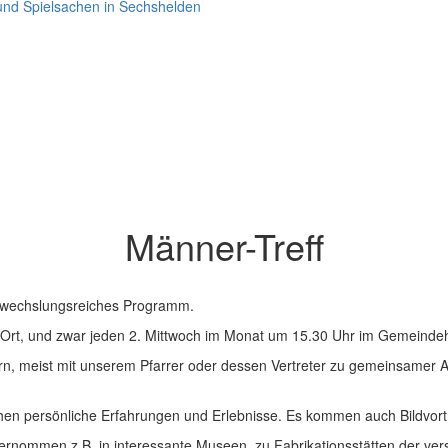
 und Spielsachen in Sechshelden
Männer-Treff
 abwechslungsreiches Programm.
 Ort, und zwar jeden 2. Mittwoch im Monat um 15.30 Uhr im Gemeindeh
rn, meist mit unserem Pfarrer oder dessen Vertreter zu gemeinsamer
en persönliche Erfahrungen und Erlebnisse. Es kommen auch Bildvortr
ernommen z.B. in interessante Museen, zu Fabrikationsstätten der ver