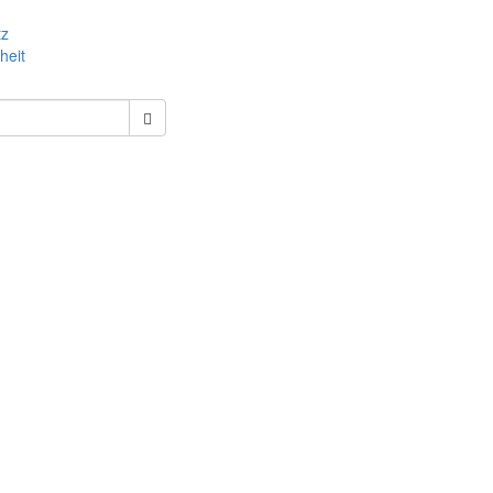
tz
heit