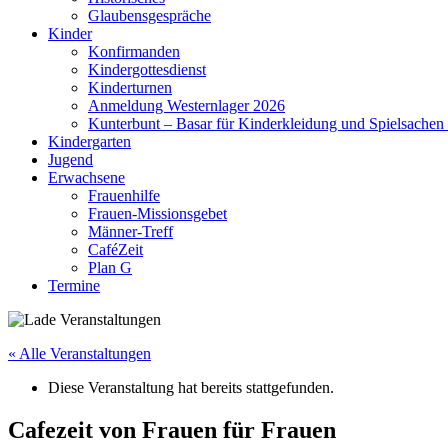
Glaubensgespräche
Kinder
Konfirmanden
Kindergottesdienst
Kinderturnen
Anmeldung Westernlager 2026
Kunterbunt – Basar für Kinderkleidung und Spielsachen
Kindergarten
Jugend
Erwachsene
Frauenhilfe
Frauen-Missionsgebet
Männer-Treff
CaféZeit
Plan G
Termine
« Alle Veranstaltungen
Diese Veranstaltung hat bereits stattgefunden.
Cafezeit von Frauen für Frauen