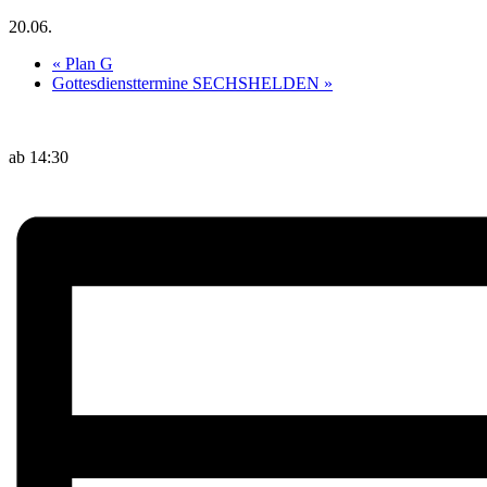
20.06.
«
Plan G
Gottesdiensttermine SECHSHELDEN
»
ab 14:30