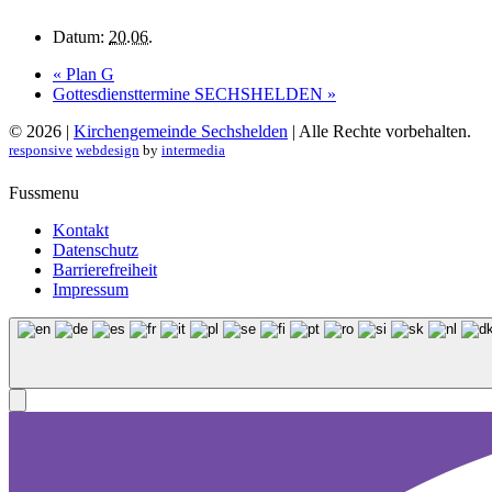
Datum:
20.06.
«
Plan G
Gottesdiensttermine SECHSHELDEN
»
© 2026 |
Kirchengemeinde Sechshelden
| Alle Rechte vorbehalten.
responsive
webdesign
by
intermedia
Fussmenu
Kontakt
Datenschutz
Barrierefreiheit
Impressum