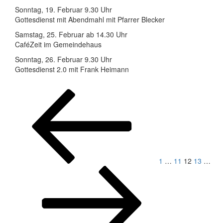
Sonntag, 19. Februar 9.30 Uhr
Gottesdienst mit Abendmahl mit Pfarrer Blecker
Samstag, 25. Februar ab 14.30 Uhr
CaféZeit im Gemeindehaus
Sonntag, 26. Februar 9.30 Uhr
Gottesdienst 2.0 mit Frank Heimann
Seitennummerierung
Vorherige
Seite
Seite
Seite
Seite
Seit
Seite
der
Beiträge
1
…
11
12
13
…
Nächste
Seite